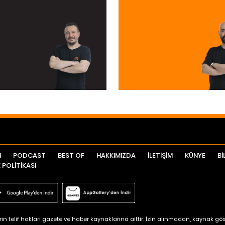
I
PODCAST
BEST OF
HAKKIMIZDA
İLETİŞİM
KÜNYE
Bİ
K POLİTİKASI
n telif hakları gazete ve haber kaynaklarına aittir. İzin alınmadan, kaynak göst