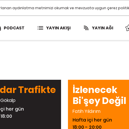
ırlanan aydınlatma metnimizi okumak ve mevzuata uygun çerez politikamı
PODCAST
YAYIN AKIŞI
YAYIN AĞI
dar Trafikte
İzlenecek
Bi'şey Değil
 Gökalp
içi her gün
Fatih Yıldırım
 18:00
Hafta içi her gün
18:00 - 20:00