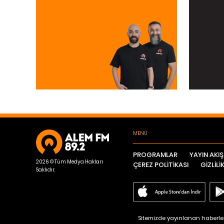
MENÜ
PROGRAMLAR
YAYIN AKIŞ
2026 © Tüm Medya Hakları
ÇEREZ POLİTİKASI
GİZLİLİ
Saklıdır.
Sitemizde yayınlanan haberleri