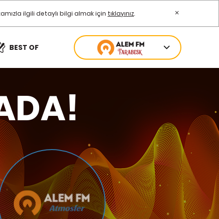
zla ilgili detaylı bilgi almak için
tıklayınız
.
BEST OF
ADA!