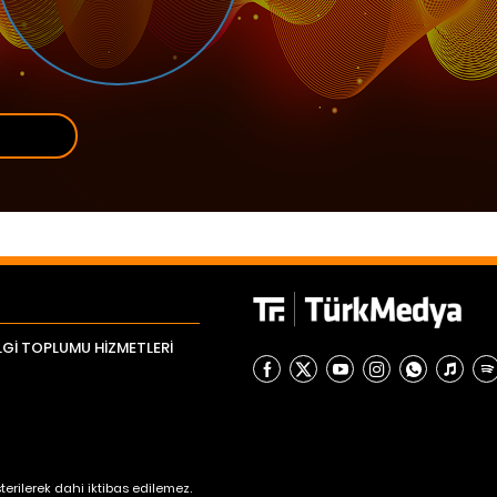
LGİ TOPLUMU HİZMETLERİ
erilerek dahi iktibas edilemez.