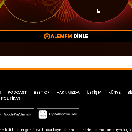
ALEMFM
DİNLE
I
PODCAST
BEST OF
HAKKIMIZDA
İLETİŞİM
KÜNYE
Bİ
K POLİTİKASI
n telif hakları gazete ve haber kaynaklarına aittir. İzin alınmadan, kaynak göst