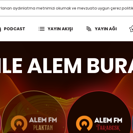
ırlanan aydınlatma metnimizi okumak ve mevzuata uygun çerez politikamı
PODCAST
YAYIN AKIŞI
YAYIN AĞI
LE ALEM BUR