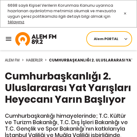
6698 sayılı Kişisel Verilerin Korunması Kanunu uyarınca
hazırlanan aydınlatma metnimizi okumak ve mevzuata
uygun çerez politikamızla ilgili detaylı bilgi almak için
tıklayınız
.
Alem PORTAL
ALEM FM
>
HABERLER
>
CUMHURBAŞKANLIĞI 2. ULUSLARARASI YAT Y
Cumhurbaşkanlığı 2.
Uluslararası Yat Yarışları
Heyecanı Yarın Başlıyor
Cumhurbaşkanlığı himayelerinde; T.C. Kültür
ve Turizm Bakanlığı, T.C. Dış İşleri Bakanlığı ve
T.C. Gençlik ve Spor Bakanlığı’nın katkılarıyla
İstanbul Valiliği ve Muğla Valiliği işbirliğinde,