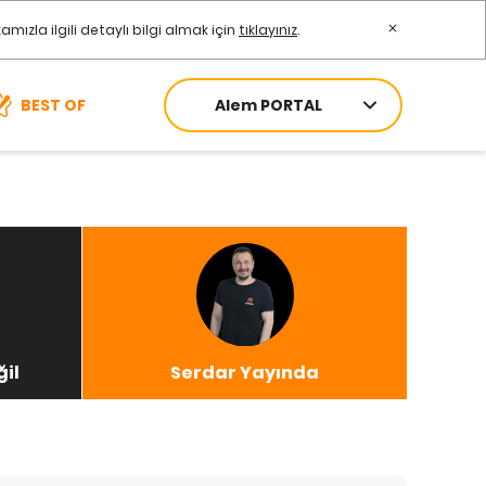
zla ilgili detaylı bilgi almak için
tıklayınız
.
Alem PORTAL
BEST OF
ğil
Serdar Yayında