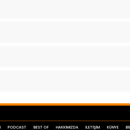
I
PODCAST
BEST OF
HAKKIMIZDA
İLETİŞİM
KÜNYE
Bİ